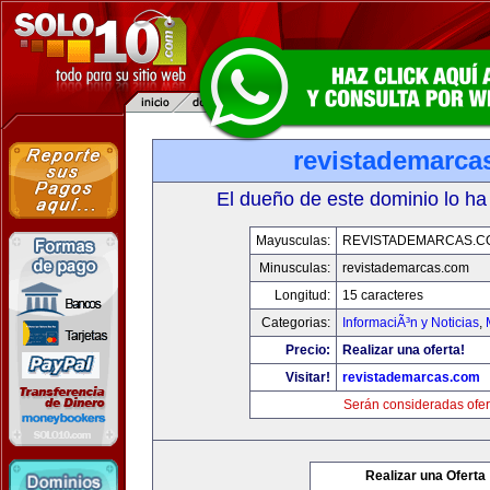
revistademarca
El dueño de este dominio lo ha
Mayusculas:
REVISTADEMARCAS.C
Minusculas:
revistademarcas.com
Longitud:
15 caracteres
Categorias:
InformaciÃ³n y Noticias
,
Precio:
Realizar una oferta!
Visitar!
revistademarcas.com
Serán consideradas ofer
Realizar una Oferta