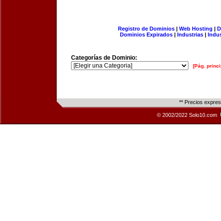
Registro de Dominios
|
Web Hosting
|
D
Dominios Expirados
|
Industrias
|
Indu
Categorías de Dominio:
[Pág. princi
** Precios expre
© 2002/2022 Solo10.com