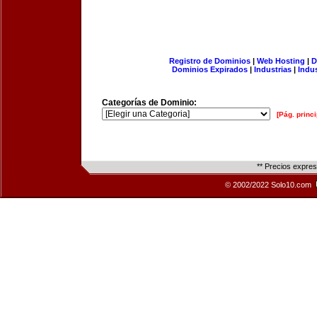
Registro de Dominios
|
Web Hosting
|
D
Dominios Expirados
|
Industrias
|
Indu
Categorías de Dominio:
[Pág. princi
** Precios expre
© 2002/2022 Solo10.com