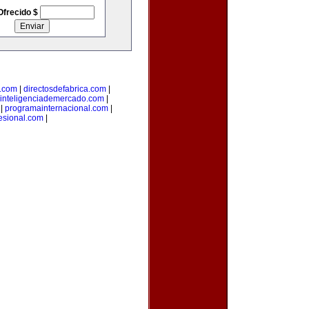
Ofrecido $
l.com
|
directosdefabrica.com
|
inteligenciademercado.com
|
|
programainternacional.com
|
esional.com
|