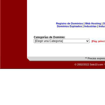
Registro de Dominios
|
Web Hosting
|
D
Dominios Expirados
|
Industrias
|
Indu
Categorías de Dominio:
[Pág. princi
** Precios expre
© 2002/2022 Solo10.com