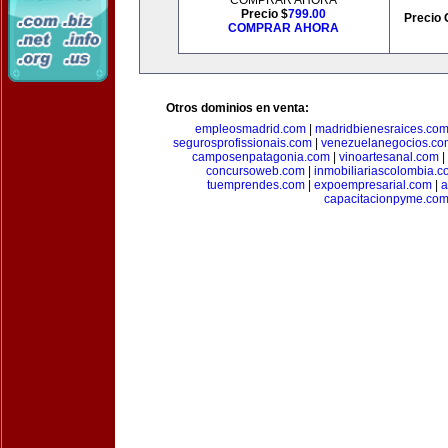
COMPRAR AHORA
Precio $
799.00
Precio 
COMPRAR AHORA
Otros dominios en venta:
empleosmadrid.com
|
madridbienesraices.co
segurosprofissionais.com
|
venezuelanegocios.co
camposenpatagonia.com
|
vinoartesanal.com
|
concursoweb.com
|
inmobiliariascolombia.
tuemprendes.com
|
expoempresarial.com
|
a
capacitacionpyme.co